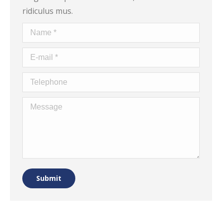
ridiculus mus.
Name *
E-mail *
Telephone
Message
Submit