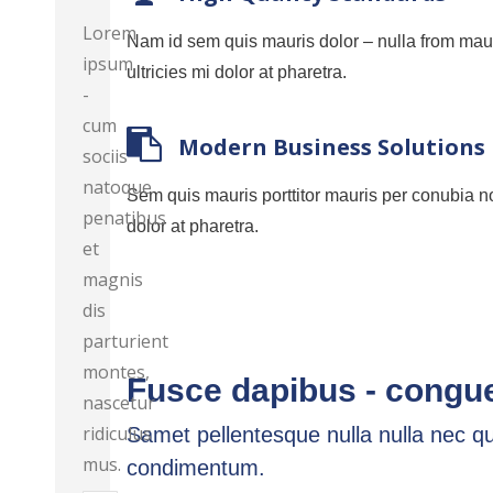
Lorem
Nam id sem quis mauris dolor – nulla from maur
ipsum
ultricies mi dolor at pharetra.
-
cum
Modern Business Solutions
sociis
natoque
Sem quis mauris porttitor mauris per conubia no
penatibus
dolor at pharetra.
et
magnis
dis
parturient
montes,
Fusce dapibus - congue
nascetur
ridiculus
Samet pellentesque nulla nulla nec qu
mus.
condimentum.