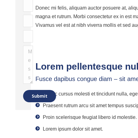
Name
Donec mi felis, aliquam auctor posuere at, aliqu
*
magna et rutrum. Morbi consectetur ex in est ma
E-
Vivamus vel est at nibh viverra mollis et sed a
mail
Telephone
*
Message
Lorem pellentesque nul
Fusce dapibus congue diam – sit amet
Donec cursus molesti et tincidunt nulla, eget 
Submit
Praesent rutrum arcu sit amet tempus suscipi
Proin scelerisque feugiat libero id molestie
Lorem ipsum dolor sit amet.