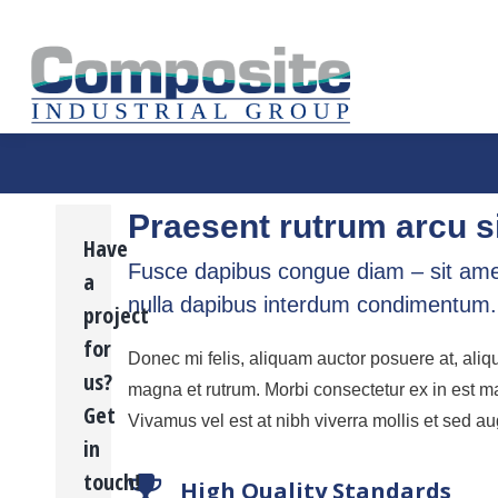
Praesent rutrum arcu s
Have
Fusce dapibus congue diam – sit amet
a
nulla dapibus interdum condimentum.
project
for
Donec mi felis, aliquam auctor posuere at, aliqu
us?
magna et rutrum. Morbi consectetur ex in est ma
Get
Vivamus vel est at nibh viverra mollis et sed a
in
touch!
High Quality Standards