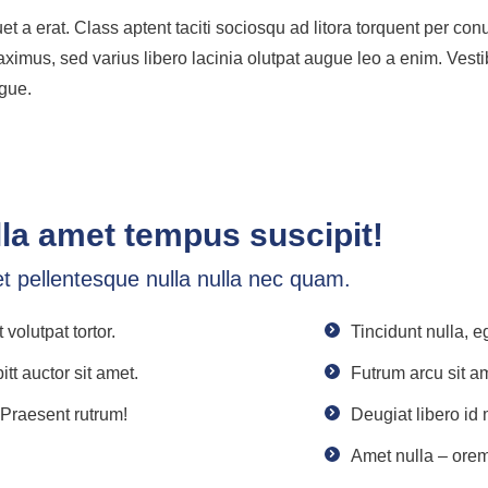
et a erat. Class aptent taciti sociosqu ad litora torquent per c
ximus, sed varius libero lacinia olutpat augue leo a enim. Vesti
ugue.
la amet tempus suscipit!
 pellentesque nulla nulla nec quam.
volutpat tortor.
Tincidunt nulla, eg
tt auctor sit amet.
Futrum arcu sit am
. Praesent rutrum!
Deugiat libero id 
Amet nulla – orem