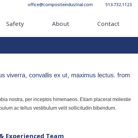
office@compositeindustrial.com
513.732.1123
Safety
About
Contact
 viverra, convallis ex ut, maximus lectus. from
onubia nostra, per inceptos himenaeos. Etiam placerat molestie
bulum ac tellus vestibulum velit sollicitudin bibendum.
 & Experienced Team